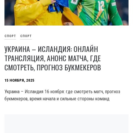
СПОРТ
СПОРТ
УКРАИНА – ИСЛАНДИЯ: ОНЛАЙН
ТРАНСЛЯЦИЯ, АНОНС МАТЧА, ГДЕ
СМОТРЕТЬ, ПРОГНОЗ БУКМЕКЕРОВ
15 НОЯБРЯ, 2025
Украина – Исландия 16 ноября: где смотреть матч, прогноз
букмекеров, время начала и сильные стороны команд