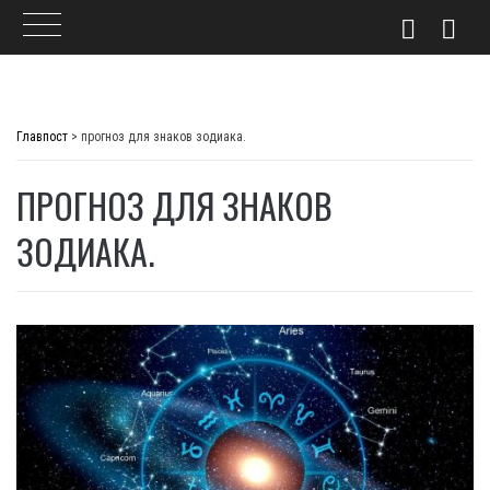
Skip
to
Главпост
>
прогноз для знаков зодиака.
content
ПРОГНОЗ ДЛЯ ЗНАКОВ
ЗОДИАКА.