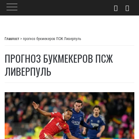
Skip
to
Главпост
>
прогноз букмекеров ПСЖ Ливерпуль
content
ПРОГНОЗ БУКМЕКЕРОВ ПСЖ
ЛИВЕРПУЛЬ