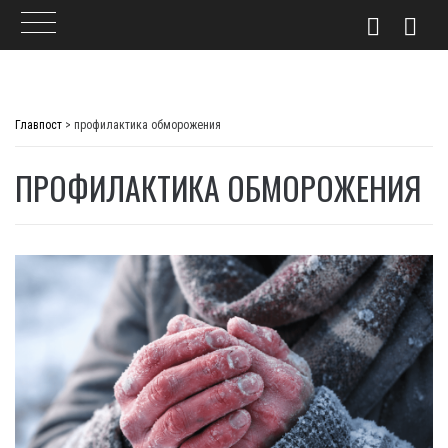
Skip
to
Главпост
>
профилактика обморожения
content
ПРОФИЛАКТИКА ОБМОРОЖЕНИЯ