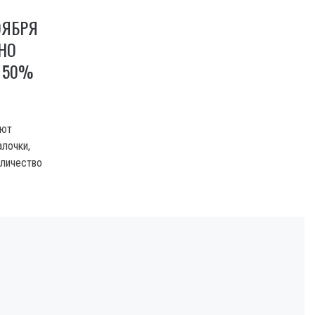
ОЯБРЯ
НО
 50%
уют
алочки,
оличество