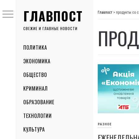
Skip
ГЛАВПОСТ
to
Главпост
>
продукты со 
content
ПРОД
СВЕЖИЕ И ГЛАВНЫЕ НОВОСТИ
Primary
ПОЛИТИКА
Menu
ЭКОНОМИКА
ОБЩЕСТВО
КРИМИНАЛ
ОБРАЗОВАНИЕ
ТЕХНОЛОГИИ
РАЗНОЕ
КУЛЬТУРА
ЕЖЕНЕДЕЛЬН