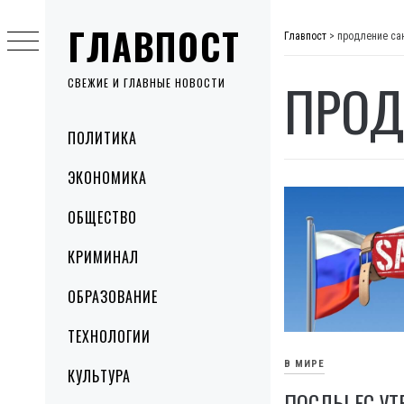
Skip
ГЛАВПОСТ
to
Главпост
>
продление са
content
ПРОД
СВЕЖИЕ И ГЛАВНЫЕ НОВОСТИ
Primary
ПОЛИТИКА
Menu
ЭКОНОМИКА
ОБЩЕСТВО
КРИМИНАЛ
ОБРАЗОВАНИЕ
ТЕХНОЛОГИИ
В МИРЕ
КУЛЬТУРА
ПОСЛЫ ЕС У