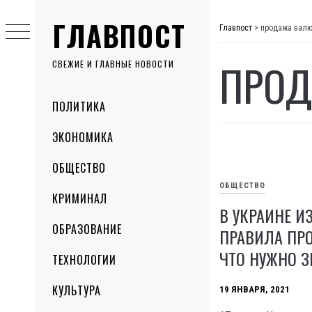
Skip
ГЛАВПОСТ
to
Главпост
>
продажа вал
content
ПРОД
СВЕЖИЕ И ГЛАВНЫЕ НОВОСТИ
Primary
ПОЛИТИКА
Menu
ЭКОНОМИКА
ОБЩЕСТВО
ОБЩЕСТВО
КРИМИНАЛ
В УКРАИНЕ 
ОБРАЗОВАНИЕ
ПРАВИЛА ПР
ЧТО НУЖНО З
ТЕХНОЛОГИИ
КУЛЬТУРА
19 ЯНВАРЯ, 2021