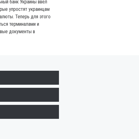
ьный банк Украины ввел
орые упростят украинцам
валюты. Теперь для этого
ться терминалами и
овые документы в