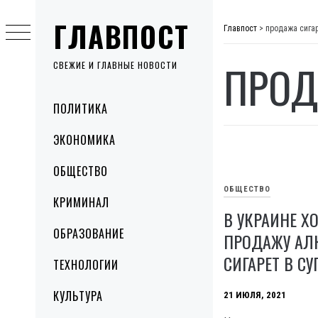
Skip
ГЛАВПОСТ
to
Главпост
>
продажа сига
content
ПРОД
СВЕЖИЕ И ГЛАВНЫЕ НОВОСТИ
Primary
ПОЛИТИКА
Menu
ЭКОНОМИКА
ОБЩЕСТВО
ОБЩЕСТВО
КРИМИНАЛ
В УКРАИНЕ Х
ОБРАЗОВАНИЕ
ПРОДАЖУ АЛ
СИГАРЕТ В С
ТЕХНОЛОГИИ
КУЛЬТУРА
21 ИЮЛЯ, 2021