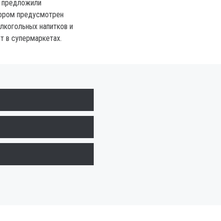
 предложили
тором предусмотрен
алкогольных напитков и
т в супермаркетах.