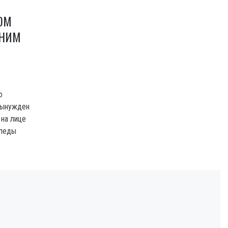
ОМ
 НИМ
о
вынужден
 на лице
следы