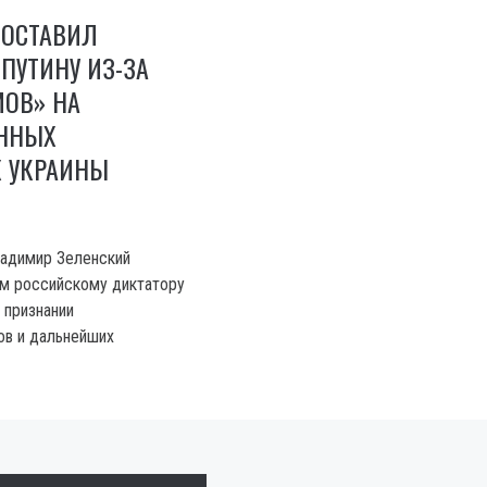
ПОСТАВИЛ
ПУТИНУ ИЗ-ЗА
МОВ» НА
ННЫХ
Х УКРАИНЫ
ладимир Зеленский
ум российскому диктатору
 признании
в и дальнейших