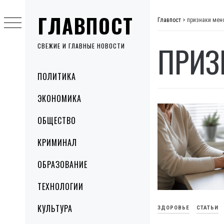
Skip
ГЛАВПОСТ
to
Главпост
>
признаки мен
content
ПРИЗ
СВЕЖИЕ И ГЛАВНЫЕ НОВОСТИ
Primary
ПОЛИТИКА
Menu
ЭКОНОМИКА
ОБЩЕСТВО
КРИМИНАЛ
ОБРАЗОВАНИЕ
ТЕХНОЛОГИИ
КУЛЬТУРА
ЗДОРОВЬЕ
СТАТЬИ