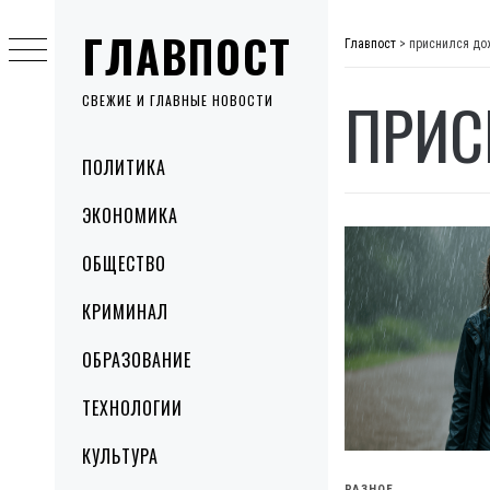
Skip
ГЛАВПОСТ
to
Главпост
>
приснился до
content
ПРИС
СВЕЖИЕ И ГЛАВНЫЕ НОВОСТИ
Primary
ПОЛИТИКА
Menu
ЭКОНОМИКА
ОБЩЕСТВО
КРИМИНАЛ
ОБРАЗОВАНИЕ
ТЕХНОЛОГИИ
КУЛЬТУРА
РАЗНОЕ