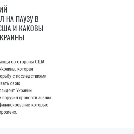
КИЙ
Л НА ПАУЗУ В
США И КАКОВЫ
УКРАИНЫ
помощи со стороны США
Украины, которая
орьбу с последствиями
ивать свою
езидент Украины
 поручил провести анализ
финансирование которых
орожено.