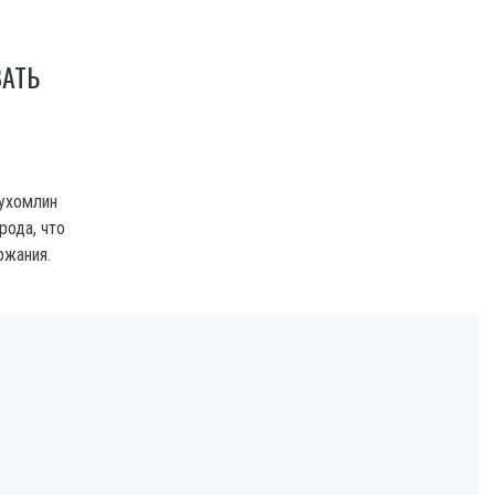
АТЬ
Сухомлин
ода, что
ржания.