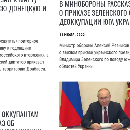
В МИНОБОРОНЫ РАССКА
ВСЮ ДОНЕЦКУЮ И
О ПРИКАЗЕ ЗЕЛЕНСКОГО 
ДЕОККУПАЦИИ ЮГА УКР
11 ИЮЛЯ, 2022
освятить» повторное
Министр обороны Алексей Резников
аину к годовщине
о важном приказе украинского през
оссийского вторжения, а
Владимира Зеленского по поводу ю
ский диктатор приказал
областей Украины.
ь территорию Донбасса.
 ОККУПАНТАМ
АЗ ОБ