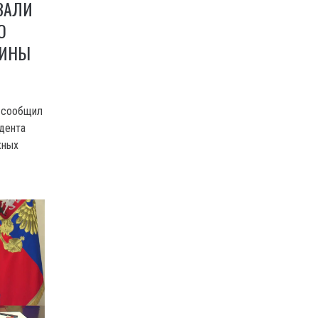
ЗАЛИ
О
АИНЫ
 сообщил
идента
жных