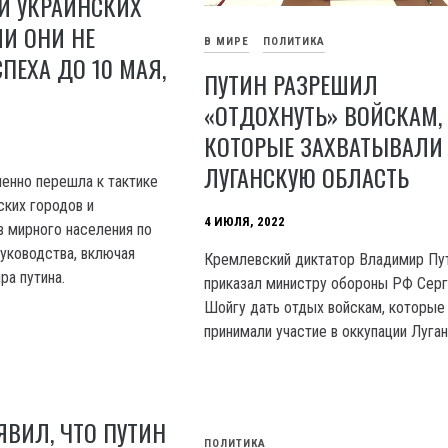
И УКРАИНСКИХ
ЛИ ОНИ НЕ
В МИРЕ
ПОЛИТИКА
ПЕХА ДО 10 МАЯ,
ПУТИН РАЗРЕШИЛ
«ОТДОХНУТЬ» ВОЙСКАМ,
КОТОРЫЕ ЗАХВАТЫВАЛИ
ЛУГАНСКУЮ ОБЛАСТЬ
енно перешла к тактике
ских городов и
4 ИЮЛЯ, 2022
в мирного населения по
уководства, включая
Кремлевский диктатор Владимир Пу
ра путина.
приказал министру обороны РФ Сер
Шойгу дать отдых войскам, которые
принимали участие в оккупации Луга
ВИЛ, ЧТО ПУТИН
ПОЛИТИКА