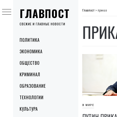
Skip
ГЛАВПОСТ
to
Главпост
>
приказ
content
ПРИК
СВЕЖИЕ И ГЛАВНЫЕ НОВОСТИ
Primary
ПОЛИТИКА
Menu
ЭКОНОМИКА
ОБЩЕСТВО
КРИМИНАЛ
ОБРАЗОВАНИЕ
ТЕХНОЛОГИИ
В МИРЕ
КУЛЬТУРА
ПУТИН ПРИКА