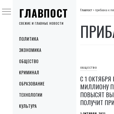
Skip
ГЛАВПОСТ
to
Главпост
>
прибавка к пе
content
ПРИБ
СВЕЖИЕ И ГЛАВНЫЕ НОВОСТИ
Primary
ПОЛИТИКА
Menu
ЭКОНОМИКА
ОБЩЕСТВО
ОБЩЕСТВО
КРИМИНАЛ
С 1 ОКТЯБРЯ
ОБРАЗОВАНИЕ
МИЛЛИОНУ П
ПОВЫСЯТ ВЫ
ТЕХНОЛОГИИ
ПОЛУЧИТ ПР
КУЛЬТУРА
1 ОКТЯБРЯ, 2021