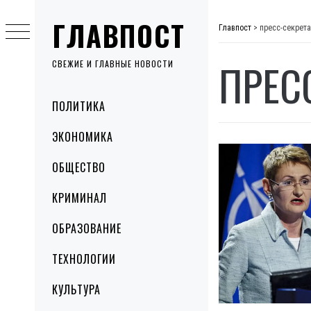
Skip
ГЛАВПОСТ
to
Главпост
>
пресс-секрет
content
ПРЕС
СВЕЖИЕ И ГЛАВНЫЕ НОВОСТИ
Primary
ПОЛИТИКА
Menu
ЭКОНОМИКА
ОБЩЕСТВО
КРИМИНАЛ
ОБРАЗОВАНИЕ
ТЕХНОЛОГИИ
КУЛЬТУРА