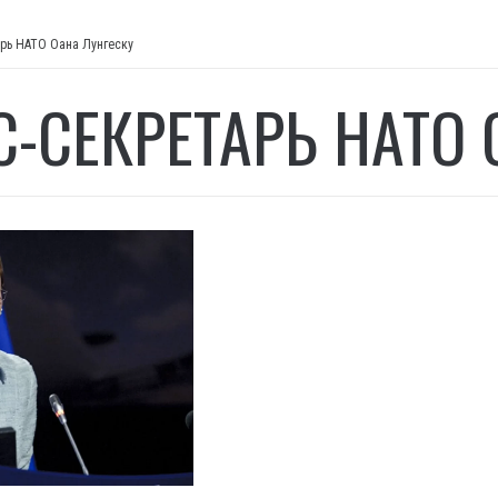
арь НАТО Оана Лунгеску
С-СЕКРЕТАРЬ НАТО 