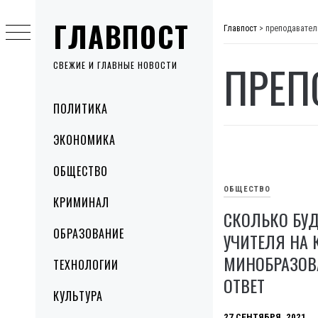
Skip
ГЛАВПОСТ
to
Главпост
>
преподавател
content
ПРЕП
СВЕЖИЕ И ГЛАВНЫЕ НОВОСТИ
Primary
ПОЛИТИКА
Menu
ЭКОНОМИКА
ОБЩЕСТВО
ОБЩЕСТВО
КРИМИНАЛ
СКОЛЬКО БУД
ОБРАЗОВАНИЕ
УЧИТЕЛЯ НА 
МИНОБРАЗОВ
ТЕХНОЛОГИИ
ОТВЕТ
КУЛЬТУРА
27 СЕНТЯБРЯ, 2021