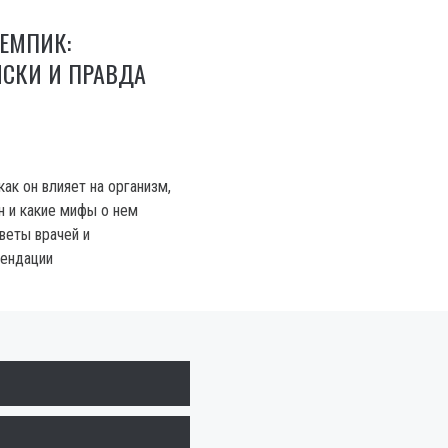
ЗЕМПИК:
ИСКИ И ПРАВДА
как он влияет на организм,
н и какие мифы о нем
веты врачей и
мендации