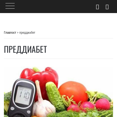
Skip
to
Главпост
>
преддиабет
content
ПРЕДДИАБЕТ