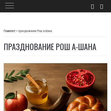
Skip
to
Главпост
>
празднование Рош а-Шана
content
ПРАЗДНОВАНИЕ РОШ А-ШАНА