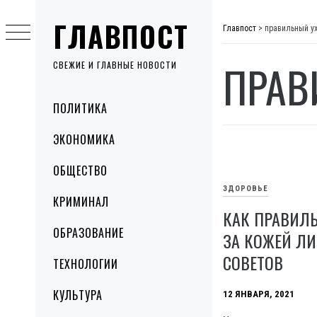
Skip
ГЛАВПОСТ
to
Главпост
>
правильный у
content
ПРАВ
СВЕЖИЕ И ГЛАВНЫЕ НОВОСТИ
Primary
ПОЛИТИКА
Menu
ЭКОНОМИКА
ОБЩЕСТВО
ЗДОРОВЬЕ
КРИМИНАЛ
КАК ПРАВИЛ
ОБРАЗОВАНИЕ
ЗА КОЖЕЙ ЛИ
СОВЕТОВ
ТЕХНОЛОГИИ
КУЛЬТУРА
12 ЯНВАРЯ, 2021