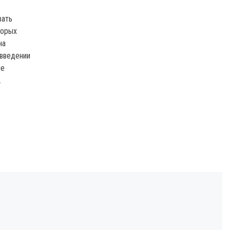
вать
торых
на
 введении
ые
.