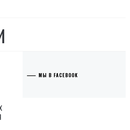
И
МЫ В FACEBOOK
И
Х
Я