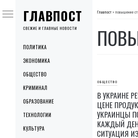
Skip
ГЛАВПОСТ
to
Главпост
>
повышение ст
content
ПОВЫ
СВЕЖИЕ И ГЛАВНЫЕ НОВОСТИ
Primary
ПОЛИТИКА
Menu
ЭКОНОМИКА
ОБЩЕСТВО
ОБЩЕСТВО
КРИМИНАЛ
В УКРАИНЕ Р
ОБРАЗОВАНИЕ
ЦЕНЕ ПРОДУК
УКРАИНЦЫ П
ТЕХНОЛОГИИ
КАЖДЫЙ ДЕН
КУЛЬТУРА
СИТУАЦИЯ И