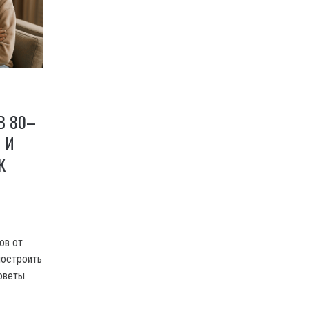
В 80–
 И
К
ов от
построить
оветы.