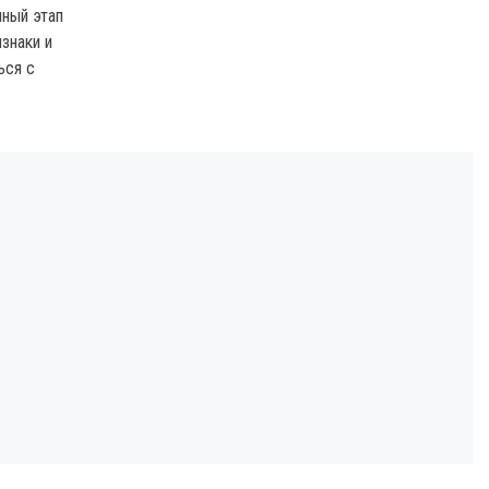
нный этап
изнаки и
ься с