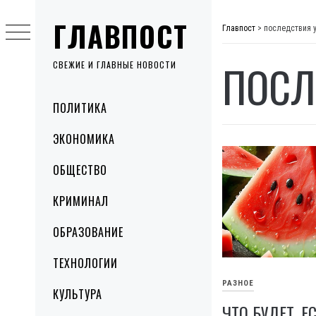
Skip
ГЛАВПОСТ
to
Главпост
>
последствия 
content
ПОСЛ
СВЕЖИЕ И ГЛАВНЫЕ НОВОСТИ
Primary
ПОЛИТИКА
Menu
ЭКОНОМИКА
ОБЩЕСТВО
КРИМИНАЛ
ОБРАЗОВАНИЕ
ТЕХНОЛОГИИ
РАЗНОЕ
КУЛЬТУРА
ЧТО БУДЕТ, Е