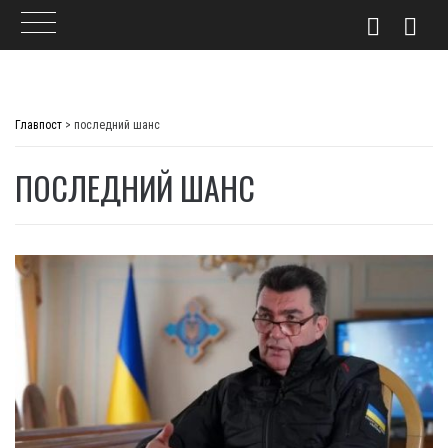
Skip
to
Главпост
>
последний шанс
content
ПОСЛЕДНИЙ ШАНС