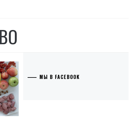
ВО
МЫ В FACEBOOK