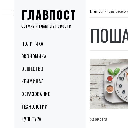
Skip
ГЛАВПОСТ
to
Главпост
>
пошаговое ру
content
ПОША
СВЕЖИЕ И ГЛАВНЫЕ НОВОСТИ
Primary
ПОЛИТИКА
Menu
ЭКОНОМИКА
ОБЩЕСТВО
КРИМИНАЛ
ОБРАЗОВАНИЕ
ТЕХНОЛОГИИ
КУЛЬТУРА
ЗДОРОВ'Я