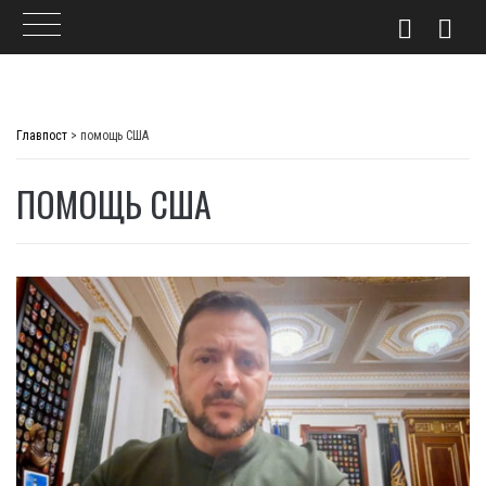
Skip
to
Главпост
>
помощь США
content
ПОМОЩЬ США