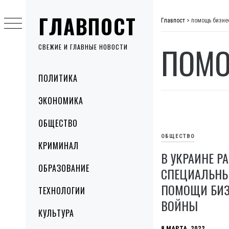
Skip
ГЛАВПОСТ
to
Главпост
>
помощь бизне
content
ПОМО
СВЕЖИЕ И ГЛАВНЫЕ НОВОСТИ
Primary
ПОЛИТИКА
Menu
ЭКОНОМИКА
ОБЩЕСТВО
ОБЩЕСТВО
КРИМИНАЛ
В УКРАИНЕ Р
ОБРАЗОВАНИЕ
СПЕЦИАЛЬНЫ
ПОМОЩИ БИЗ
ТЕХНОЛОГИИ
ВОЙНЫ
КУЛЬТУРА
8 МАРТА, 2022