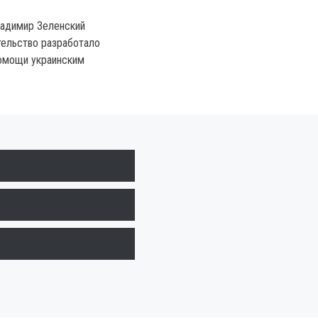
ладимир Зеленский
тельство разработало
помощи украинским