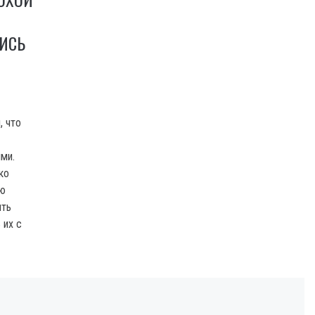
ИСЬ
, что
ми.
ко
ую
ыть
 их с