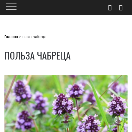
Skip
to
Главпост
>
польза чабреца
content
ПОЛЬЗА ЧАБРЕЦА