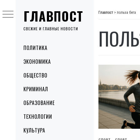
Skip
ГЛАВПОСТ
to
Главпост
>
польза бега
content
ПОЛЬ
СВЕЖИЕ И ГЛАВНЫЕ НОВОСТИ
Primary
ПОЛИТИКА
Menu
ЭКОНОМИКА
ОБЩЕСТВО
КРИМИНАЛ
ОБРАЗОВАНИЕ
ТЕХНОЛОГИИ
КУЛЬТУРА
СПОРТ
СПОРТ