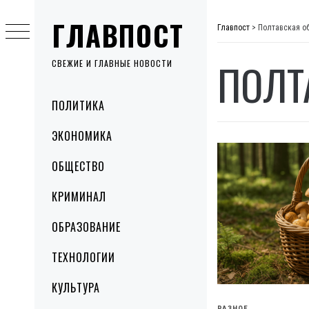
Skip
ГЛАВПОСТ
to
Главпост
>
Полтавская о
content
ПОЛТ
СВЕЖИЕ И ГЛАВНЫЕ НОВОСТИ
Primary
ПОЛИТИКА
Menu
ЭКОНОМИКА
ОБЩЕСТВО
КРИМИНАЛ
ОБРАЗОВАНИЕ
ТЕХНОЛОГИИ
КУЛЬТУРА
РАЗНОЕ