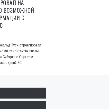
ИРОВАЛ НА
О ВОЗМОЖНОЙ
ОРМАЦИИ С
С
нальд Туск отреагировал
можных контактах главы
а Сийярто с Сергеем
заседаний ЕС.