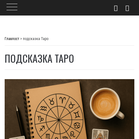
Skip
to
Главпост
>
подсказка Таро
content
ПОДСКАЗКА ТАРО