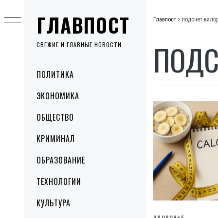
Skip
ГЛАВПОСТ
to
Главпост
>
подсчет кало
content
ПОДС
СВЕЖИЕ И ГЛАВНЫЕ НОВОСТИ
Primary
ПОЛИТИКА
Menu
ЭКОНОМИКА
ОБЩЕСТВО
КРИМИНАЛ
ОБРАЗОВАНИЕ
ТЕХНОЛОГИИ
КУЛЬТУРА
ЗДОРОВЬЕ