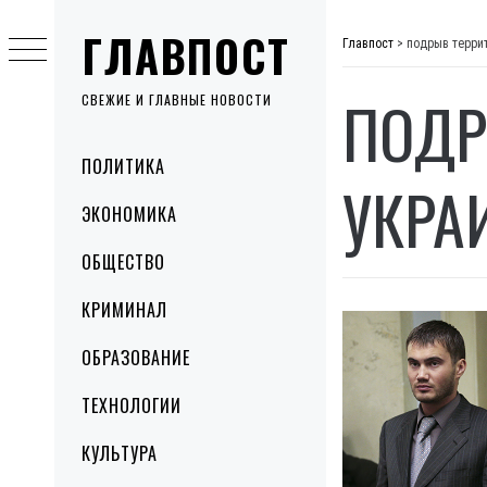
Skip
ГЛАВПОСТ
to
Главпост
>
подрыв терри
content
ПОДР
СВЕЖИЕ И ГЛАВНЫЕ НОВОСТИ
Primary
ПОЛИТИКА
Menu
УКРА
ЭКОНОМИКА
ОБЩЕСТВО
КРИМИНАЛ
ОБРАЗОВАНИЕ
ТЕХНОЛОГИИ
КУЛЬТУРА