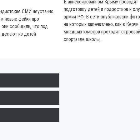
В аннексированном Крыму проводят
подготовку детей и подростков к сл
андистские СМИ неустанно
армии РФ. В сети опубликовали фото
 и новые фейки про
на которых запечатлено, как в Керчи
з они сообщили, что под
младших классов проходят строевой
 делают из детей
спортзале школы.