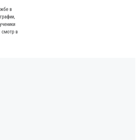
ужбе в
графии,
 ученики
 смотр в