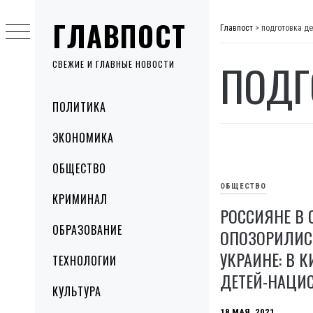
Skip
ГЛАВПОСТ
to
Главпост
>
подготовка де
content
ПОДГ
СВЕЖИЕ И ГЛАВНЫЕ НОВОСТИ
Primary
ПОЛИТИКА
Menu
ЭКОНОМИКА
ОБЩЕСТВО
ОБЩЕСТВО
КРИМИНАЛ
РОССИЯНЕ В 
ОБРАЗОВАНИЕ
ОПОЗОРИЛИС
УКРАИНЕ: В 
ТЕХНОЛОГИИ
ДЕТЕЙ-НАЦИ
КУЛЬТУРА
18 МАЯ, 2021