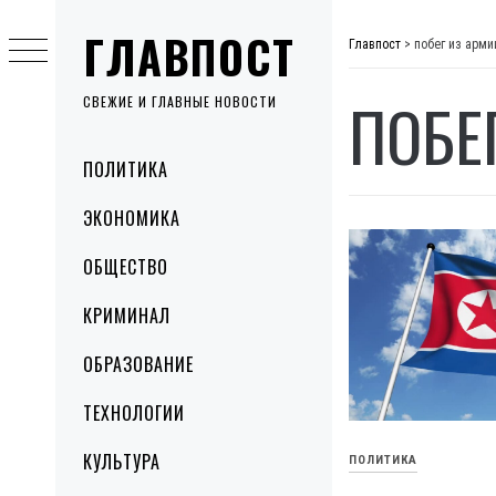
Skip
ГЛАВПОСТ
to
Главпост
>
побег из арми
content
ПОБЕ
СВЕЖИЕ И ГЛАВНЫЕ НОВОСТИ
Primary
ПОЛИТИКА
Menu
ЭКОНОМИКА
ОБЩЕСТВО
КРИМИНАЛ
ОБРАЗОВАНИЕ
ТЕХНОЛОГИИ
КУЛЬТУРА
ПОЛИТИКА