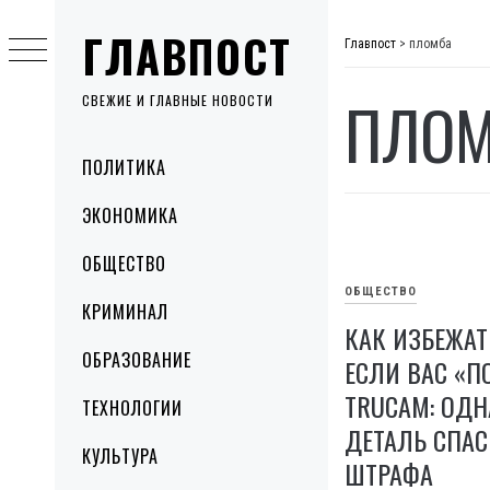
Skip
ГЛАВПОСТ
to
Главпост
>
пломба
content
ПЛО
СВЕЖИЕ И ГЛАВНЫЕ НОВОСТИ
Primary
ПОЛИТИКА
Menu
ЭКОНОМИКА
ОБЩЕСТВО
ОБЩЕСТВО
КРИМИНАЛ
КАК ИЗБЕЖАТ
ОБРАЗОВАНИЕ
ЕСЛИ ВАС «П
TRUCAM: ОД
ТЕХНОЛОГИИ
ДЕТАЛЬ СПАС
КУЛЬТУРА
ШТРАФА