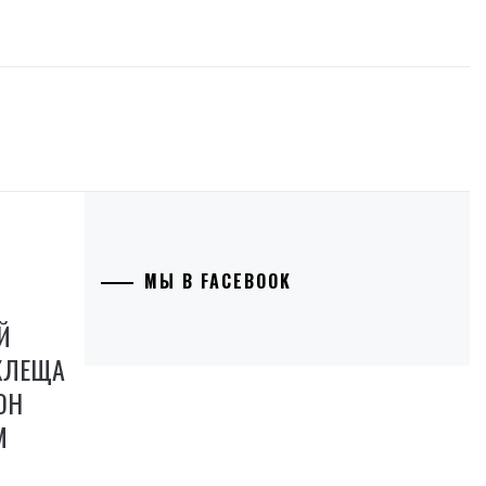
МЫ В FACEBOOK
Й
КЛЕЩА
ОН
М