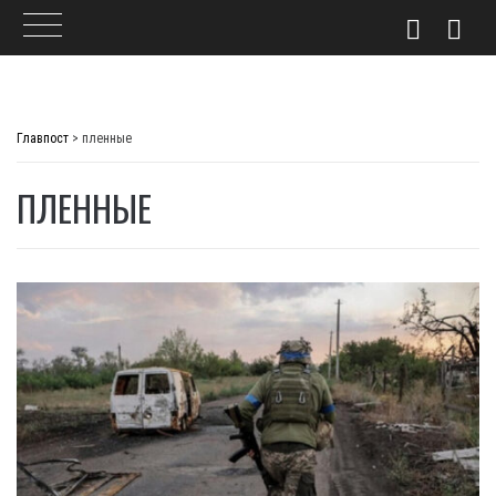
Skip
to
Главпост
>
пленные
content
ПЛЕННЫЕ