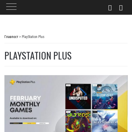
Skip
to
Главпост
>
PlayStation Plus
content
PLAYSTATION PLUS