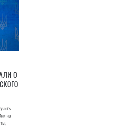
ТАЛИ О
СКОГО
учить
Они на
ты,