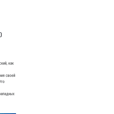
О
кий, как
ния своей
Это
западных