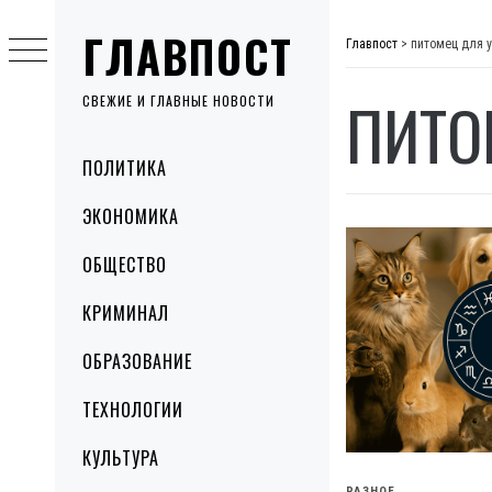
Skip
ГЛАВПОСТ
to
Главпост
>
питомец для 
content
ПИТО
СВЕЖИЕ И ГЛАВНЫЕ НОВОСТИ
Primary
ПОЛИТИКА
Menu
ЭКОНОМИКА
ОБЩЕСТВО
КРИМИНАЛ
ОБРАЗОВАНИЕ
ТЕХНОЛОГИИ
КУЛЬТУРА
РАЗНОЕ