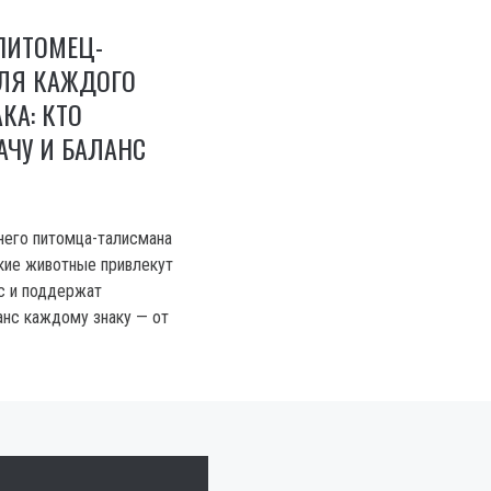
ПИТОМЕЦ-
ЛЯ КАЖДОГО
КА: КТО
АЧУ И БАЛАНС
него питомца-талисмана
акие животные привлекут
сс и поддержат
нс каждому знаку — от