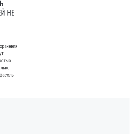
Ь
ЕЙ НЕ
 хранения
ут
ностью
олько
 фасоль