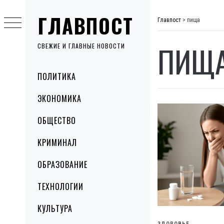
Skip
ГЛАВПОСТ
to
Главпост
>
пища
content
ПИЩ
СВЕЖИЕ И ГЛАВНЫЕ НОВОСТИ
Primary
ПОЛИТИКА
Menu
ЭКОНОМИКА
ОБЩЕСТВО
КРИМИНАЛ
ОБРАЗОВАНИЕ
ТЕХНОЛОГИИ
КУЛЬТУРА
ЗДОРОВЬЕ