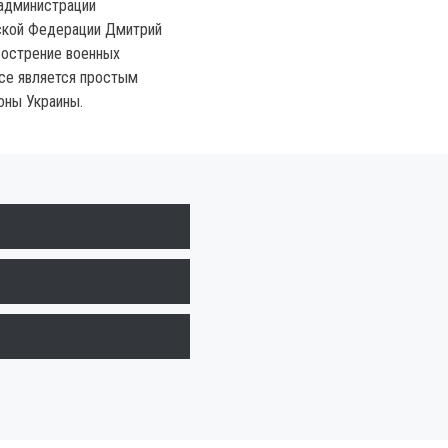
администрации
ской Федерации Дмитрий
обострение военных
се является простым
оны Украины.