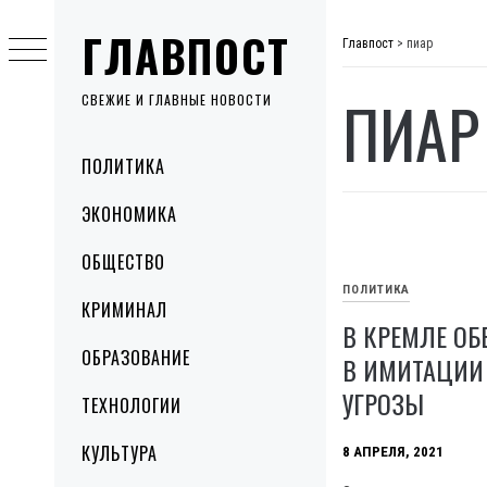
Skip
ГЛАВПОСТ
to
Главпост
>
пиар
content
ПИАР
СВЕЖИЕ И ГЛАВНЫЕ НОВОСТИ
Primary
ПОЛИТИКА
Menu
ЭКОНОМИКА
ОБЩЕСТВО
ПОЛИТИКА
КРИМИНАЛ
В КРЕМЛЕ ОБ
ОБРАЗОВАНИЕ
В ИМИТАЦИИ
УГРОЗЫ
ТЕХНОЛОГИИ
КУЛЬТУРА
8 АПРЕЛЯ, 2021