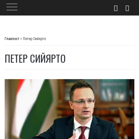
Skip
to
Главпост
>
Петер Сийярто
content
ПЕТЕР СИЙЯРТО