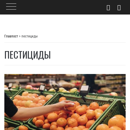
Skip
to
Главпост
>
пестициды
content
ПЕСТИЦИДЫ