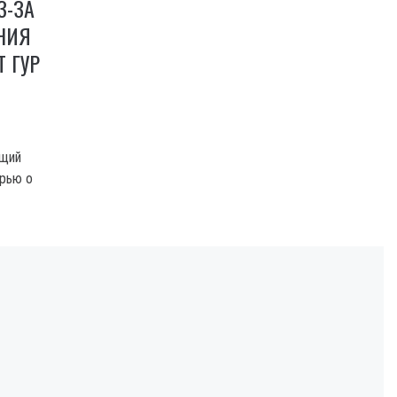
З-ЗА
НИЯ
Т ГУР
ащий
ерью о