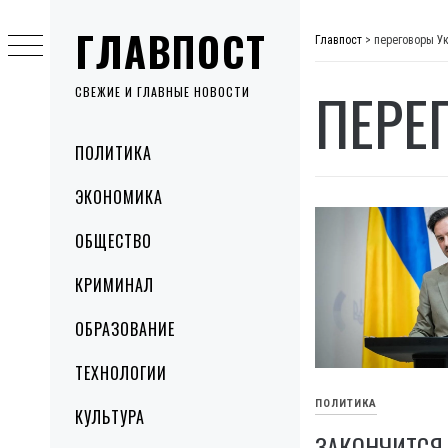
Skip
ГЛАВПОСТ
to
Главпост
>
переговоры У
content
ПЕРЕ
СВЕЖИЕ И ГЛАВНЫЕ НОВОСТИ
Primary
ПОЛИТИКА
Menu
ЭКОНОМИКА
ОБЩЕСТВО
КРИМИНАЛ
ОБРАЗОВАНИЕ
ТЕХНОЛОГИИ
ПОЛИТИКА
КУЛЬТУРА
ЗАКОНЧИТСЯ